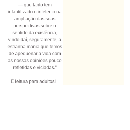
— que tanto tem
infantilizado o intelecto na
ampliação das suas
perspectivas sobre o
sentido da existência,
vindo daí, seguramente, a
estranha mania que temos
de apequenar a vida com
as nossas opiniões pouco
refletidas e viciadas.”
É leitura para adultos!
Jan Val Ellam
Radio Atlan © 2026 |
Todos os direitos
reservados. Criado
com intenção por
Candiar.